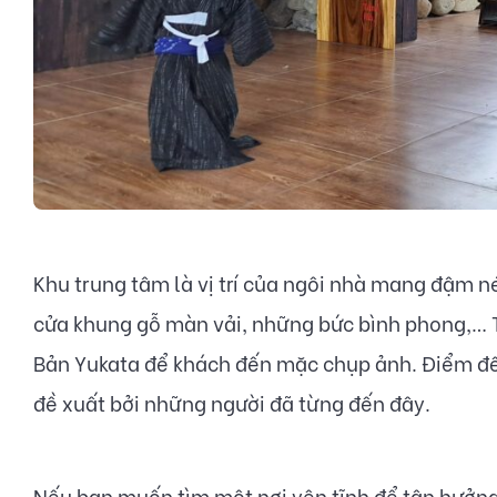
Khu trung tâm là vị trí của ngôi nhà mang đậm né
cửa khung gỗ màn vải, những bức bình phong,… T
Bản Yukata để khách đến mặc chụp ảnh. Điểm đế
đề xuất bởi những người đã từng đến đây.
Nếu bạn muốn tìm một nơi yên tĩnh để tận hưởng