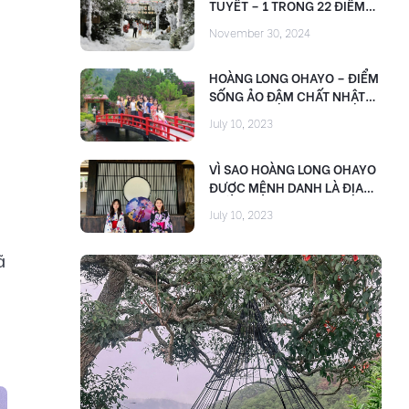
TUYẾT – 1 TRONG 22 ĐIỂM
THAM QUAN MIỄN PHÍ NHÂN
November 30, 2024
DỊP FESTIVAL HOA ĐÀ LẠT
2024
HOÀNG LONG OHAYO – ĐIỂM
SỐNG ẢO ĐẬM CHẤT NHẬT
BẢN NGAY TẠI ĐÀ LẠT
July 10, 2023
VÌ SAO HOÀNG LONG OHAYO
ĐƯỢC MỆNH DANH LÀ ĐỊA
ĐIỂM CHECK-IN KHÔNG
July 10, 2023
GÓC CHẾT?
ã