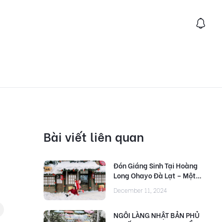
Bài viết liên quan
Đón Giáng Sinh Tại Hoàng
Long Ohayo Đà Lạt – Một
góc Nhật Bản giữa lòng
December 11, 2024
thành phố mộng mơ
NGÔI LÀNG NHẬT BẢN PHỦ