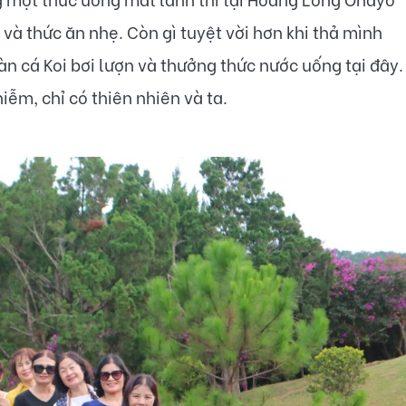
 và thức ăn nhẹ. Còn gì tuyệt vời hơn khi thả mình
n cá Koi bơi lượn và thưởng thức nước uống tại đây.
iễm, chỉ có thiên nhiên và ta.