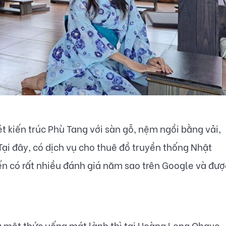
t kiến trúc Phù Tang với sàn gỗ, nệm ngồi bằng vải,
ại đây, có dịch vụ cho thuê đồ truyền thống Nhật
n có rất nhiều đánh giá năm sao trên Google và đượ
 một thức uống mát lành thì tại Hoàng Long Ohayo